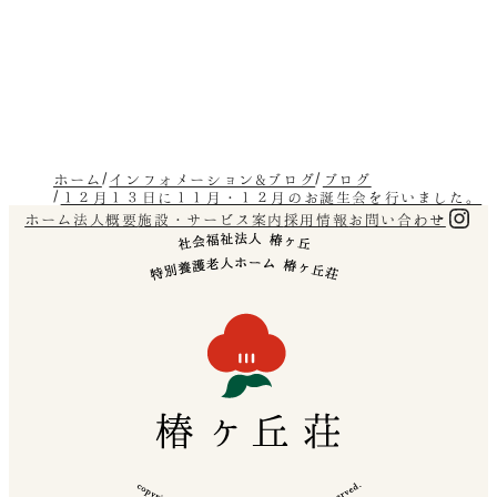
ホーム
インフォメーション&ブログ
ブログ
１２月１３日に１１月・１２月のお誕生会を行いました。
Ins
ホーム
法人概要
施設・サービス案内
採用情報
お問い合わせ