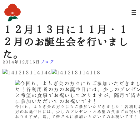
内
容
を
ス
１２月１３日に１１月・１
キ
ッ
２月のお誕生会を行いまし
プ
た。
2014年12月16日
ブログ
今回も、よもぎ会の方々にもご参加いただきました！各利用
方のお誕生日には、少しのプレゼントと希望の食事でお祝い
おりますが、隔月で皆さんに参加いただいてのお祝いです！