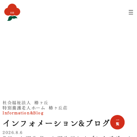
内
容
を
ス
キ
ッ
プ
TSUBAKIGAOKASOU
社会福祉法人 椿ヶ丘
特別養護老人ホーム 椿ヶ丘荘
Information&Blog
インフォメーション&ブログ
2026.8.6