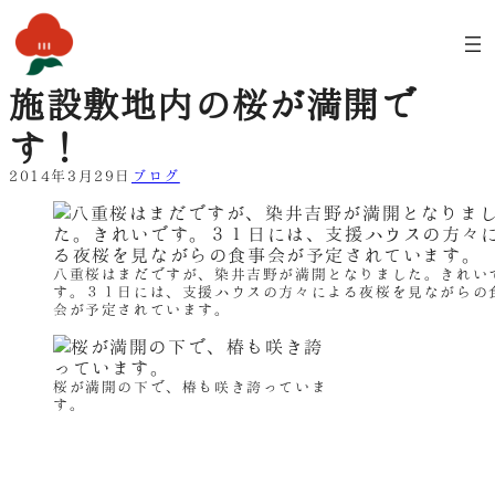
内
容
を
ス
施設敷地内の桜が満開で
キ
ッ
す！
プ
2014年3月29日
ブログ
八重桜はまだですが、染井吉野が満開となりました。きれい
す。３１日には、支援ハウスの方々による夜桜を見ながらの
会が予定されています。
桜が満開の下で、椿も咲き誇っていま
す。