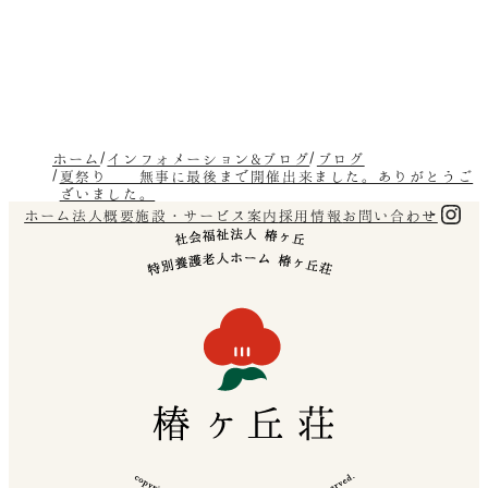
ホーム
インフォメーション&ブログ
ブログ
夏祭り 無事に最後まで開催出来ました。ありがとうご
ざいました。
Ins
ホーム
法人概要
施設・サービス案内
採用情報
お問い合わせ