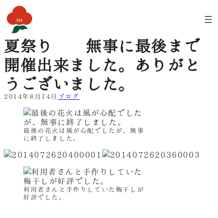
内
容
を
ス
夏祭り 無事に最後まで
キ
ッ
開催出来ました。ありがと
プ
うございました。
2014年8月14日
ブログ
最後の花火は風が心配でしたが、無事
に終了しました。
利用者さんと手作りしていた梅干しが
好評でした。