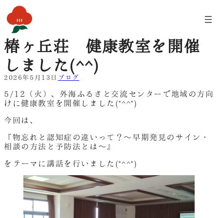
内
容
を
ス
椿ヶ丘荘 健康教室を開催
キ
ッ
しました(^^)
プ
2026年5月13日
ブログ
5/12（火）、外海ふるさと交流センターで地域の方向
けに健康教室を開催しました(*^^*)
今回は、
『物忘れと認知症の違いって？～早期発見のサイン・
相談の方法と予防法とは～』
をテーマに講話を行いました(*^^*)