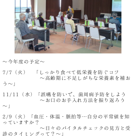
～今年度の予定～
7/7（火） 「しっかり食べて低栄養を防ぐコツ
～高齢期に不足しがちな栄養素を補お
う～」
11/11（水）「誤嚥を防いで、歯周病予防をしよう
～お口のお手入れ方法を振り返ろう
～」
2/9（火）「血圧・体温・脈拍等…自分の平常値を知
っていますか？
～日々のバイタルチェックの見方と受
診のタイミングって？～」