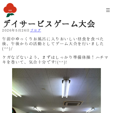
内
容
を
ス
デイサービスゲーム大会
キ
ッ
2026年5月26日
ブログ
プ
午前中ゆっくりお風呂に入りおいしい昼食を食べた
後、午後からの活動としてゲーム大会を行いました
(^^)/
ケガなどないよう、まずはしっかり準備体操！ハチマ
キを巻いて、気合十分です!(^^)!