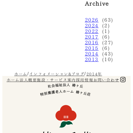
Archive
2026
(63)
2024
(2)
2022
(1)
2017
(6)
2016
(27)
2015
(6)
2014
(43)
2013
(10)
ホーム
インフォメーション&ブログ
2014年
Ins
ホーム
法人概要
施設・サービス案内
採用情報
お問い合わせ