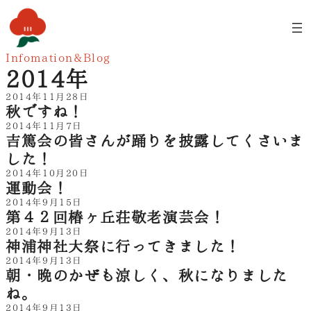
内
容
を
ス
Infomation&Blog
キ
2014年
ッ
プ
2014年11月28日
秋ですね！
2014年11月7日
吉篤会の皆さんが踊りを披露してくさいま
した！
2014年10月20日
運動会！
2014年9月15日
第４２回椿ヶ丘荘敬老演芸会！
2014年9月13日
神浦神社大祭に行ってきました！
2014年9月13日
朝・晩のかぜも涼しく、秋になりました
ね。
2014年9月13日