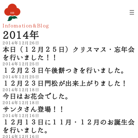
内
容
を
ス
Infomation&Blog
キ
2014年
ッ
プ
2014年12月26日
本日（１２月２５日）クリスマス・忘年会
を行いました！！
2014年12月25日
１２月２３日午後餅つきを行いました。
2014年12月25日
１２月２３日門松が出来上がりました！
2014年12月18日
今日はお花会でした。
2014年12月18日
サンタさん登場！！
2014年12月16日
１２月１３日に１１月・１２月のお誕生会
を行いました。
2014年12月16日