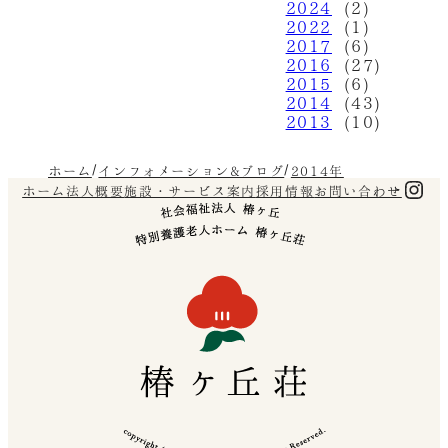
2024
(2)
2022
(1)
2017
(6)
2016
(27)
2015
(6)
2014
(43)
2013
(10)
ホーム
インフォメーション&ブログ
2014年
Ins
ホーム
法人概要
施設・サービス案内
採用情報
お問い合わせ