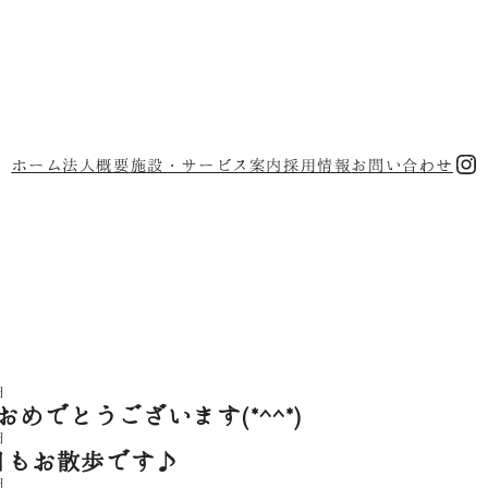
In
ホーム
法人概要
施設・サービス案内
採用情報
お問い合わせ
日
めでとうございます(*^^*)
日
今日もお散歩です♪
日