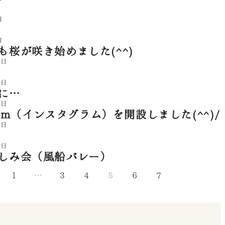
日
日
も桜が咲き始めました(^^)
0日
6日
に…
4日
gram（インスタグラム）を開設しました(^^)/
4日
4日
しみ会（風船バレー）
1
…
3
4
5
6
7
tagram