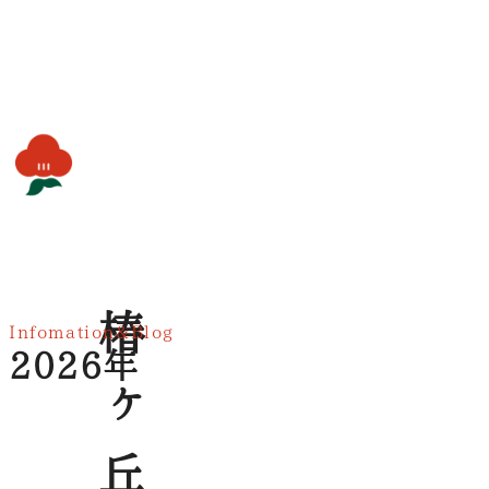
内
容
を
ス
キ
ッ
プ
椿ヶ丘荘
Infomation&Blog
2026年