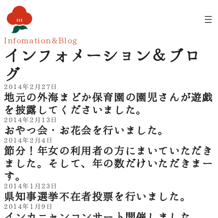
内
容
を
ス
Infomation&Blog
キ
インフォメーション＆ブロ
ッ
プ
グ
2014年2月27日
地元の外海まどか保育園の園児さんが遊戯
を披露してくださいました。
2014年2月13日
おやつ会・お花会を行いました。
2014年2月4日
節分！年女の利用者の方にまいていただき
ました。そして、年の数だけいただきまー
す。
2014年1月23日
県知事選挙不在者投票を行いました。
2014年1月9日
インカニャンコンサート開催しました。