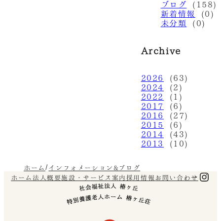
ブログ
(158)
新着情報
(0)
未分類
(0)
Archive
2026
(63)
2024
(2)
2022
(1)
2017
(6)
2016
(27)
2015
(6)
2014
(43)
2013
(10)
ホーム
インフォメーション&ブログ
Ins
ホーム
法人概要
施設・サービス案内
採用情報
お問い合わせ